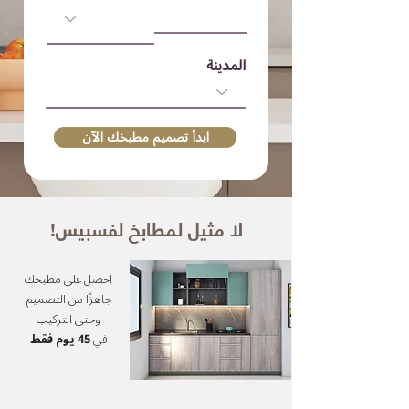
المدينة
ابدأ تصميم مطبخك الآن
!لا مثيل لمطابخ لفسبيس
احصل على مطبخك
جاهزًا من التصميم
وحتى التركيب
في
45
يوم فقط