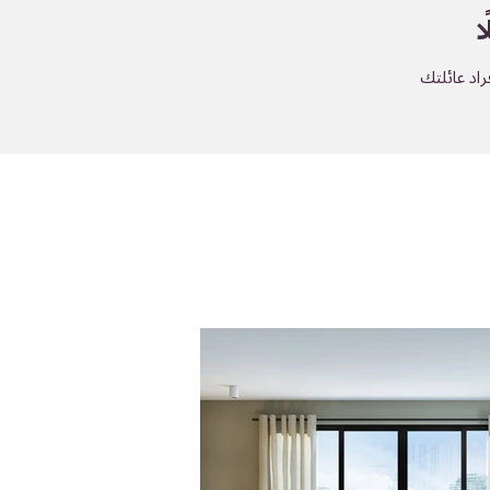
ا
راد عائلتك