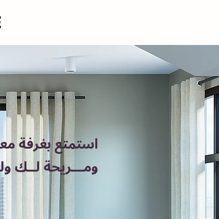
استمتع بغرفة مع
ومـــريحة لــك ولع