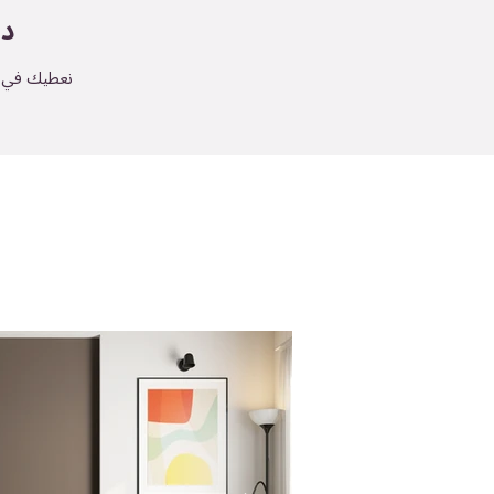
دي
نعطيك في لف