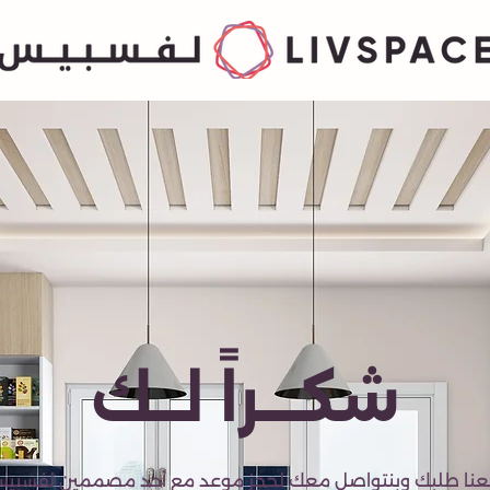
شكـــراً لــك
عنا طلبك وبنتواصل معك لحجز موعد مع أحد مصممين لفسبي