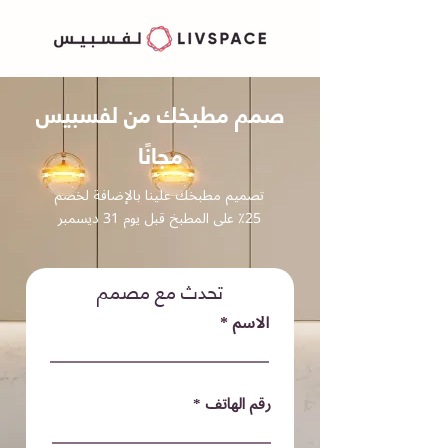
صمم مطبخك من لفسبيس
مجانًا
تصميم مطبخك علينا بالإضافة لخصم
25٪ على المطبخ قبل يوم 31 ديسمبر
تحدث مع مصمم
الاسم
رقم الهاتف